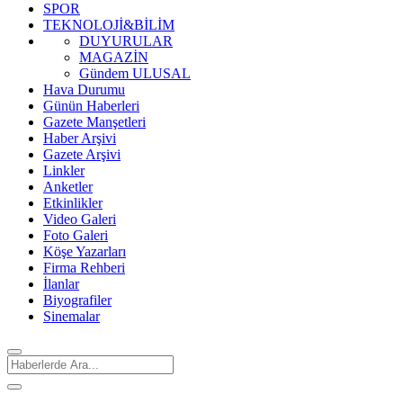
SPOR
TEKNOLOJİ&BİLİM
DUYURULAR
MAGAZİN
Gündem ULUSAL
Hava Durumu
Günün Haberleri
Gazete Manşetleri
Haber Arşivi
Gazete Arşivi
Linkler
Anketler
Etkinlikler
Video Galeri
Foto Galeri
Köşe Yazarları
Firma Rehberi
İlanlar
Biyografiler
Sinemalar