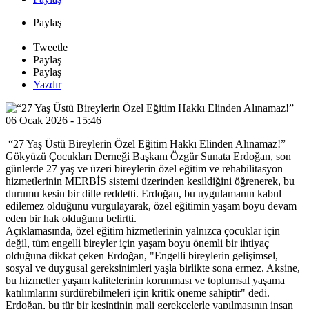
Paylaş
Tweetle
Paylaş
Paylaş
Yazdır
06 Ocak 2026 - 15:46
“27 Yaş Üstü Bireylerin Özel Eğitim Hakkı Elinden Alınamaz!”
Gökyüzü Çocukları Derneği Başkanı Özgür Sunata Erdoğan, son
günlerde 27 yaş ve üzeri bireylerin özel eğitim ve rehabilitasyon
hizmetlerinin MERBİS sistemi üzerinden kesildiğini öğrenerek, bu
durumu kesin bir dille reddetti. Erdoğan, bu uygulamanın kabul
edilemez olduğunu vurgulayarak, özel eğitimin yaşam boyu devam
eden bir hak olduğunu belirtti.
Açıklamasında, özel eğitim hizmetlerinin yalnızca çocuklar için
değil, tüm engelli bireyler için yaşam boyu önemli bir ihtiyaç
olduğuna dikkat çeken Erdoğan, "Engelli bireylerin gelişimsel,
sosyal ve duygusal gereksinimleri yaşla birlikte sona ermez. Aksine,
bu hizmetler yaşam kalitelerinin korunması ve toplumsal yaşama
katılımlarını sürdürebilmeleri için kritik öneme sahiptir" dedi.
Erdoğan, bu tür bir kesintinin mali gerekçelerle yapılmasının insan