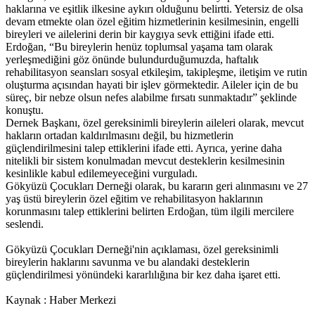
haklarına ve eşitlik ilkesine aykırı olduğunu belirtti. Yetersiz de olsa
devam etmekte olan özel eğitim hizmetlerinin kesilmesinin, engelli
bireyleri ve ailelerini derin bir kaygıya sevk ettiğini ifade etti.
Erdoğan, “Bu bireylerin henüz toplumsal yaşama tam olarak
yerleşmediğini göz önünde bulundurduğumuzda, haftalık
rehabilitasyon seansları sosyal etkileşim, takipleşme, iletişim ve rutin
oluşturma açısından hayati bir işlev görmektedir. Aileler için de bu
süreç, bir nebze olsun nefes alabilme fırsatı sunmaktadır” şeklinde
konuştu.
Dernek Başkanı, özel gereksinimli bireylerin aileleri olarak, mevcut
hakların ortadan kaldırılmasını değil, bu hizmetlerin
güçlendirilmesini talep ettiklerini ifade etti. Ayrıca, yerine daha
nitelikli bir sistem konulmadan mevcut desteklerin kesilmesinin
kesinlikle kabul edilemeyeceğini vurguladı.
Gökyüzü Çocukları Derneği olarak, bu kararın geri alınmasını ve 27
yaş üstü bireylerin özel eğitim ve rehabilitasyon haklarının
korunmasını talep ettiklerini belirten Erdoğan, tüm ilgili mercilere
seslendi.
Gökyüzü Çocukları Derneği'nin açıklaması, özel gereksinimli
bireylerin haklarını savunma ve bu alandaki desteklerin
güçlendirilmesi yönündeki kararlılığına bir kez daha işaret etti.
Kaynak : Haber Merkezi