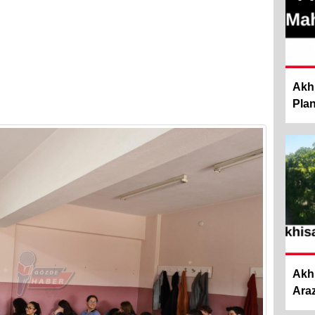
Akhi
Planl
Akh
Araz