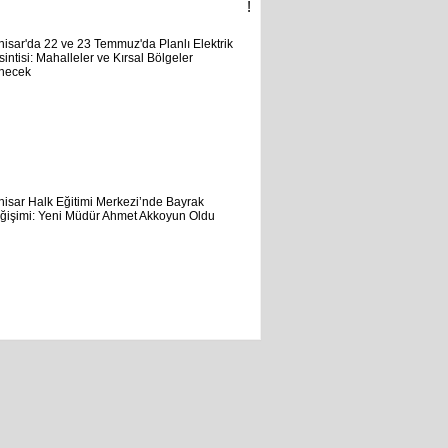
!
Akhisar'da
22
ve
23
Temmuz'da
Planlı
Elektrik
Kesintisi:...
Akhisar
Halk
Eğitimi
Merkezi’nde
Bayrak
Değişimi:
Yeni...