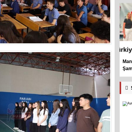
Mani
Şamp