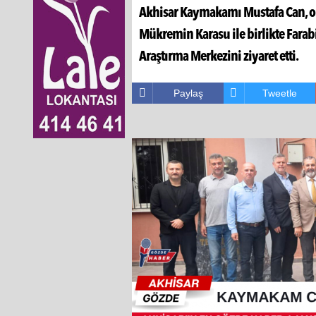
Akhisar Kaymakamı Mustafa Can, ok
Mükremin Karasu ile birlikte Farabi
Araştırma Merkezini ziyaret etti.
Paylaş
Tweetle