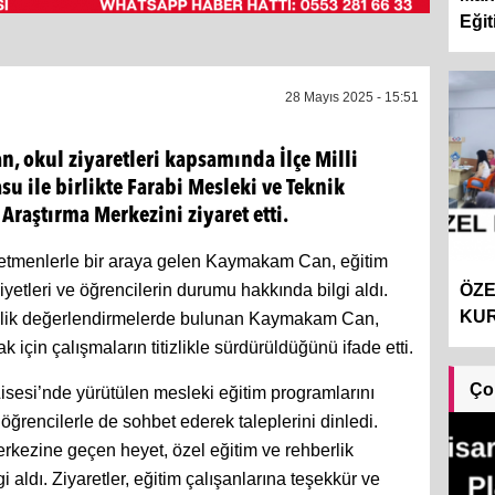
Eğit
28 Mayıs 2025 - 15:51
 okul ziyaretleri kapsamında İlçe Milli
 ile birlikte Farabi Mesleki ve Teknik
 Araştırma Merkezini ziyaret etti.
ğretmenlerle bir araya gelen Kaymakam Can, eğitim
ÖZE
aliyetleri ve öğrencilerin durumu hakkında bilgi aldı.
KUR
önelik değerlendirmelerde bulunan Kaymakam Can,
 için çalışmaların titizlikle sürdürüldüğünü ifade etti.
Ço
isesi’nde yürütülen mesleki eğitim programlarını
rencilerle de sohbet ederek taleplerini dinledi.
rkezine geçen heyet, özel eğitim ve rehberlik
i aldı. Ziyaretler, eğitim çalışanlarına teşekkür ve