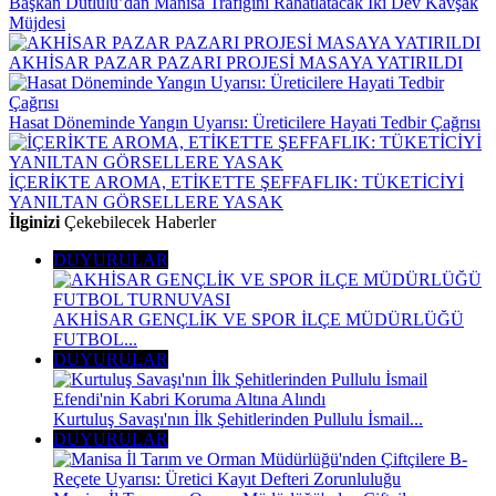
Başkan Dutlulu’dan Manisa Trafiğini Rahatlatacak İki Dev Kavşak
Müjdesi
AKHİSAR PAZAR PAZARI PROJESİ MASAYA YATIRILDI
Hasat Döneminde Yangın Uyarısı: Üreticilere Hayati Tedbir Çağrısı
İÇERİKTE AROMA, ETİKETTE ŞEFFAFLIK: TÜKETİCİYİ
YANILTAN GÖRSELLERE YASAK
İlginizi
Çekebilecek Haberler
DUYURULAR
AKHİSAR GENÇLİK VE SPOR İLÇE MÜDÜRLÜĞÜ
FUTBOL...
DUYURULAR
Kurtuluş Savaşı'nın İlk Şehitlerinden Pullulu İsmail...
DUYURULAR