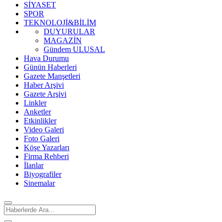
SİYASET
SPOR
TEKNOLOJİ&BİLİM
DUYURULAR
MAGAZİN
Gündem ULUSAL
Hava Durumu
Günün Haberleri
Gazete Manşetleri
Haber Arşivi
Gazete Arşivi
Linkler
Anketler
Etkinlikler
Video Galeri
Foto Galeri
Köşe Yazarları
Firma Rehberi
İlanlar
Biyografiler
Sinemalar