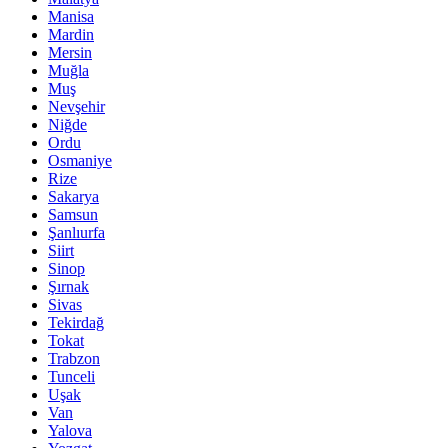
Manisa
Mardin
Mersin
Muğla
Muş
Nevşehir
Niğde
Ordu
Osmaniye
Rize
Sakarya
Samsun
Şanlıurfa
Siirt
Sinop
Şırnak
Sivas
Tekirdağ
Tokat
Trabzon
Tunceli
Uşak
Van
Yalova