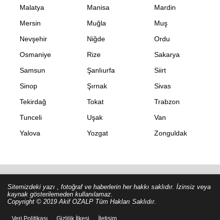
Malatya
Manisa
Mardin
Mersin
Muğla
Muş
Nevşehir
Niğde
Ordu
Osmaniye
Rize
Sakarya
Samsun
Şanlıurfa
Siirt
Sinop
Şırnak
Sivas
Tekirdağ
Tokat
Trabzon
Tunceli
Uşak
Van
Yalova
Yozgat
Zonguldak
Sitemizdeki yazı , fotoğraf ve haberlerin her hakkı saklıdır. İzinsiz veya
kaynak gösterilemeden kullanılamaz.
Copyright © 2019 Akif OZALP Tüm Hakları Saklıdır.
Veri Politikası
Gizlilik İlkesi
İletişim