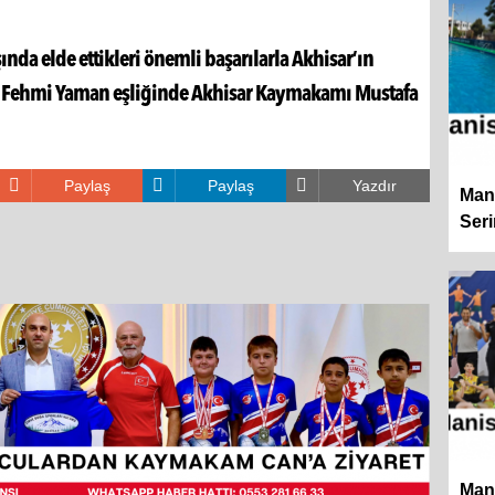
a elde ettikleri önemli başarılarla Akhisar’ın
ri Fehmi Yaman eşliğinde Akhisar Kaymakamı Mustafa
Paylaş
Paylaş
Yazdır
Man
Ser
Man