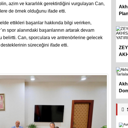
in, azim ve kararlılık gerektirdiğini vurgulayan Can,
Akhi
lere de örnek olduğunu ifade etti.
Planl
lde ettikleri başarılar hakkında bilgi verirken,
n spor alanındaki başarılarının artarak devam
lirtti. Can, sporculara ve antrenörlerine gelecek
desteklerinin süreceğini ifade etti.
ZEY
AKH
Akhi
Doma