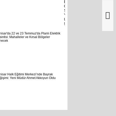
Erkan
Gül
Son
Yolculuğuna
Uğurlandı
!
Akhisar'da
22
ve
23
Temmuz'da
Planlı
Elektrik
Kesintisi:...
Akhisar
Halk
Eğitimi
Merkezi’nde
Bayrak
Değişimi:
Yeni...