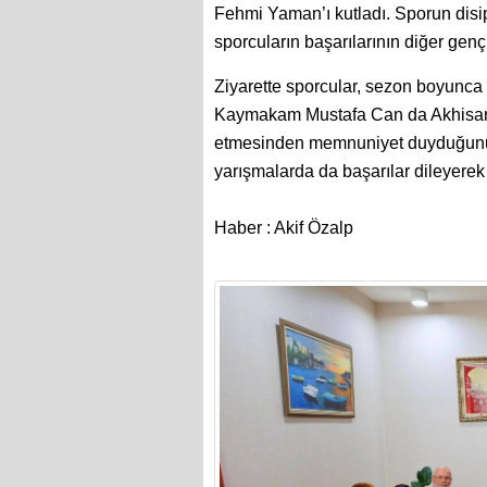
Fehmi Yaman’ı kutladı. Sporun disipl
sporcuların başarılarının diğer genç
Ziyarette sporcular, sezon boyunca e
Kaymakam Mustafa Can da Akhisar’ı
etmesinden memnuniyet duyduğunu be
yarışmalarda da başarılar dileyerek 
Haber : Akif Özalp