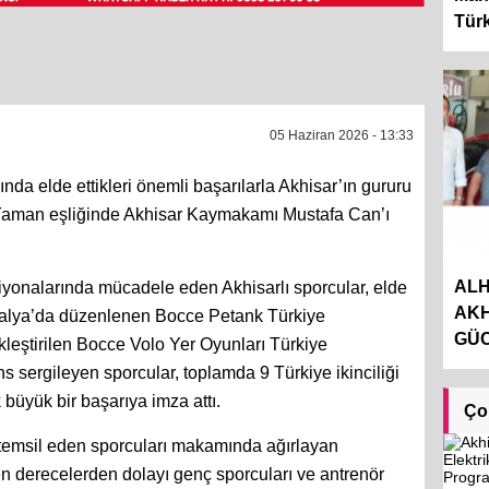
Türk
05 Haziran 2026 - 13:33
a elde ettikleri önemli başarılarla Akhisar’ın gururu
i Yaman eşliğinde Akhisar Kaymakamı Mustafa Can’ı
AL
yonalarında mücadele eden Akhisarlı sporcular, elde
AKH
 Antalya’da düzenlenen Bocce Petank Türkiye
GÜC
leştirilen Bocce Volo Yer Oyunları Türkiye
 sergileyen sporcular, toplamda 9 Türkiye ikinciliği
büyük bir başarıya imza attı.
Ço
 temsil eden sporcuları makamında ağırlayan
 derecelerden dolayı genç sporcuları ve antrenör