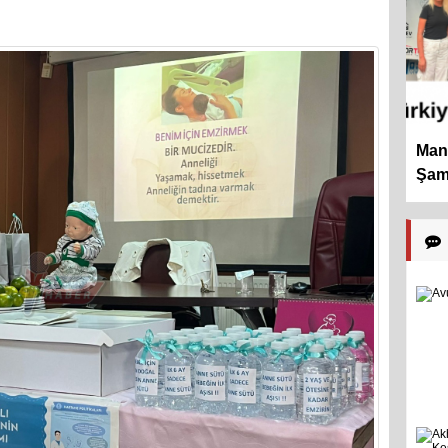
Mani
Şamp