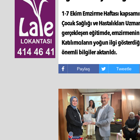
1-7 Ekim Emzirme Haftası kapsamın
Çocuk Sağlığı ve Hastalıkları Uzma
gerçekleşen eğitimde, emzirmenin an
Katılımcıların yoğun ilgi gösterd
önemli bilgiler aktarıldı.
Paylaş
Tweetle