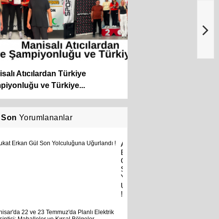
salı Atıcılardan Türkiye
iyonluğu ve Türkiye...
Son
Yorumlananlar
Avukat
Erkan
Gül
Son
Yolculuğuna
Uğurlandı
!
Akhisar'da