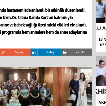
da hastanemizde anlamlı bir etkinlik düzenlendi.
nı Uzm. Dr. Fatma Damla Kurt’un katılımıyla
ne ve bebek sağlığı üzerindeki etkileri ele alındı.
iği programda hem annelere hem de anne adaylarına
13 
HİZ
Paylaş
Paylaş
Yazdır
AKH