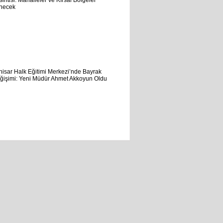
22
ve
23
Temmuz'da
Planlı
Elektrik
Kesintisi:...
Akhisar
Halk
Eğitimi
Merkezi’nde
Bayrak
Değişimi:
Yeni...