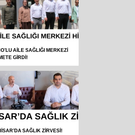
NO’LU AİLE SAĞLIĞI MERKEZİ
METE GİRDİ!
İSAR’DA SAĞLIK ZİRVESİ!