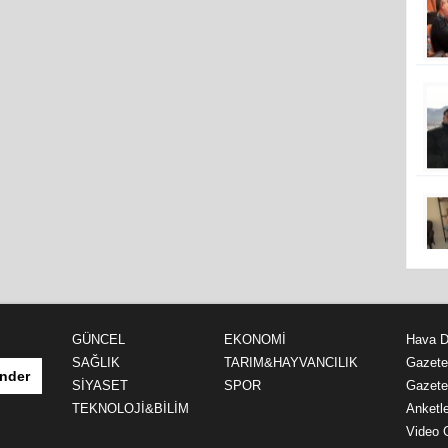
GÜNCEL
EKONOMİ
Hava 
SAĞLIK
TARIM&HAYVANCILIK
Gazete
nder
SİYASET
SPOR
Gazete 
TEKNOLOJİ&BİLİM
Anketle
Video G