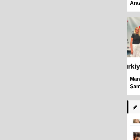
Araz
Mani
Şamp