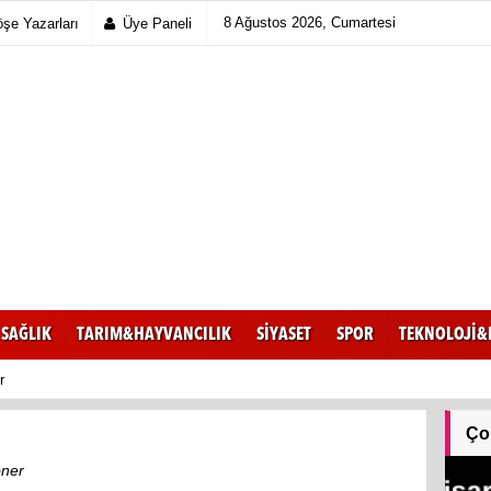
8 Ağustos 2026, Cumartesi
şe Yazarları
Üye Paneli
SAĞLIK
TARIM&HAYVANCILIK
SİYASET
SPOR
TEKNOLOJİ&
r
Ço
öner