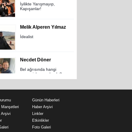
Melik Alperen Yılmaz
İdealist
Necdet Döner
Bel ağrısında hangi
egzersizler yapılmalı ?
İrem Öncü Özdilek
Çocuklara Beslenme
Alışkanlığı Kazandırmak
Durumu
Günün Haberleri
 Manşetleri
Haber Arşivi
Arşivi
Linkler
Ayşenur Olçay
r
Etkinlikler
GÖZLERİNİN KALIŞ SEYRİ
aleri
Foto Galeri